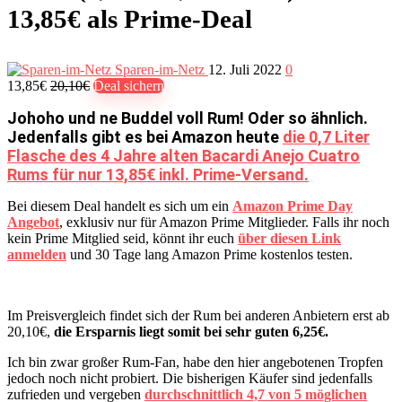
13,85€ als Prime-Deal
Sparen-im-Netz
12. Juli 2022
0
13,85€
20,10€
Deal sichern
Johoho und ne Buddel voll Rum! Oder so ähnlich.
Jedenfalls gibt es bei Amazon heute
die 0,7 Liter
Flasche des 4 Jahre alten Bacardi Anejo Cuatro
Rums für nur 13,85€ inkl. Prime-Versand.
Bei diesem Deal handelt es sich um ein
Amazon Prime Day
Angebot
, exklusiv nur für Amazon Prime Mitglieder. Falls ihr noch
kein Prime Mitglied seid, könnt ihr euch
über diesen Link
anmelden
und 30 Tage lang Amazon Prime kostenlos testen.
Im Preisvergleich findet sich der Rum bei anderen Anbietern erst ab
20,10€,
die Ersparnis liegt somit bei sehr guten 6,25€.
Ich bin zwar großer Rum-Fan, habe den hier angebotenen Tropfen
jedoch noch nicht probiert. Die bisherigen Käufer sind jedenfalls
zufrieden und vergeben
durchschnittlich 4,7 von 5 möglichen