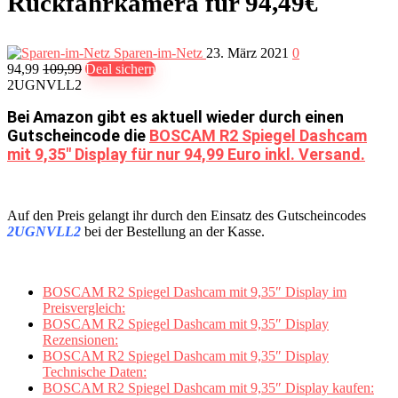
Rückfahrkamera für 94,49€
Sparen-im-Netz
23. März 2021
0
94,99
109,99
Deal sichern
2UGNVLL2
Bei Amazon gibt es aktuell wieder durch einen
Gutscheincode die
BOSCAM R2 Spiegel Dashcam
mit 9,35″ Display für nur 94,99 Euro inkl. Versand.
Auf den Preis gelangt ihr durch den Einsatz des Gutscheincodes
2UGNVLL2
bei der Bestellung an der Kasse.
BOSCAM R2 Spiegel Dashcam mit 9,35″ Display im
Preisvergleich:
BOSCAM R2 Spiegel Dashcam mit 9,35″ Display
Rezensionen:
BOSCAM R2 Spiegel Dashcam mit 9,35″ Display
Technische Daten:
BOSCAM R2 Spiegel Dashcam mit 9,35″ Display kaufen: