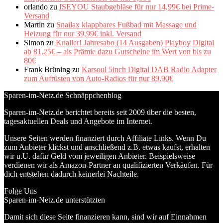
orlando
zu
ISEYOU Staubgebläse für nur 14,99€ bei Prime-
Versand
Martin
zu
Snailax klappbares Fußbad mit Massage und
Heizung für nur 39,99€ inkl. Versand
Simon
zu
Knaller! Jahresabo (14 Ausgaben) Playboy Digital
ab 81,25€ – als Prämie dazu Gutscheine im Wert von bis zu
80€
Frank Brüning
zu
Karsoul 5inch Digital DAB Radio Adapter
zum Aufrüsten von Auto-Radios für nur 89,90€
Sparen-im-Netz.de Schnäppchenblog
Sparen-im-Netz.de berichtet bereits seit 2009 über die besten,
tagesaktuellen Deals und Angebote im Internet.
Unsere Seiten werden finanziert durch Affiliate Links. Wenn Du
zum Anbieter klickst und anschließend z.B. etwas kaufst, erhalten
wir u.U. dafür Geld vom jeweiligen Anbieter. Beispielsweise
verdienen wir als Amazon-Partner an qualifizierten Verkäufen. Für
dich entstehen dadurch keinerlei Nachteile.
Folge Uns
Sparen-im-Netz.de unterstützten
Damit sich diese Seite finanzieren kann, sind wir auf Einnahmen