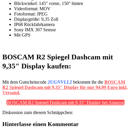
Blickwinkel: 145° vorne, 150° hinten
Videoformat: MOV
Fotoformat: JPEG
Displaygröße: 9,35 Zoll
IP68 Rückfahrkamera
Sony IMX 307 Sensor
Mit GPS
BOSCAM R2 Spiegel Dashcam mit
9,35″ Display kaufen:
Mit dem Gutscheincode
2UGNVLL2
bekommt ihr die
BOSCAM
R2 Spiegel Dashcam mit 9,35″ Display für nur 94,99 Euro inkl.
Versand.
BOSCAM R2 Spiegel Dashcam mit 9,35″ Display bei Amazon
Diskussion zum diesem Schnäppchen:
Hinterlasse einen Kommentar