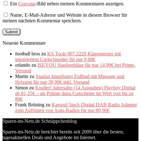
Ein
Gravatar
-Bild neben meinen Kommentaren anzeigen.
Name, E-Mail-Adresse und Website in diesem Browser für
meinen nächsten Kommentar speichern.
Neueste Kommentare
football bros
zu
KS Tools 907.2220 Klappmesser mit
integriertem Gurtschneider für nur 9,88€
orlando
zu
ISEYOU Staubgebläse für nur 14,99€ bei Prime-
Versand
Martin
zu
Snailax klappbares Fußbad mit Massage und
Heizung für nur 39,99€ inkl. Versand
Simon
zu
Knaller! Jahresabo (14 Ausgaben) Playboy Digital
ab 81,25€ – als Prämie dazu Gutscheine im Wert von bis zu
80€
Frank Brüning
zu
Karsoul 5inch Digital DAB Radio Adapter
zum Aufrüsten von Auto-Radios für nur 89,90€
Sparen-im-Netz.de Schnäppchenblog
Sparen-im-Netz.de berichtet bereits seit 2009 über die besten,
tagesaktuellen Deals und Angebote im Internet.