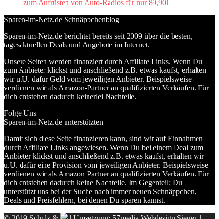
zum Aufrüsten von Auto-Radios für nur 89,90€
Sparen-im-Netz.de Schnäppchenblog
Sparen-im-Netz.de berichtet bereits seit 2009 über die besten,
tagesaktuellen Deals und Angebote im Internet.
Unsere Seiten werden finanziert durch Affiliate Links. Wenn Du
zum Anbieter klickst und anschließend z.B. etwas kaufst, erhalten
wir u.U. dafür Geld vom jeweiligen Anbieter. Beispielsweise
verdienen wir als Amazon-Partner an qualifizierten Verkäufen. Für
dich entstehen dadurch keinerlei Nachteile.
Folge Uns
Sparen-im-Netz.de unterstützten
Damit sich diese Seite finanzieren kann, sind wir auf Einnahmen
durch Affiliate Links angewiesen. Wenn Du bei einem Deal zum
Anbieter klickst und anschließend z.B. etwas kaufst, erhalten wir
u.U. dafür eine Provision vom jeweiligen Anbieter. Beispielsweise
verdienen wir als Amazon-Partner an qualifizierten Verkäufen. Für
dich entstehen dadurch keine Nachteile. Im Gegenteil: Du
unterstützt uns bei der Suche nach immer neuen Schnäppchen,
Deals und Preisfehlern, bei denen Du sparen kannst.
© 2019 Schulz &
| Umsetzung:
57media Webdesign Siegen
|