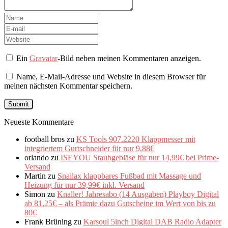
Ein
Gravatar
-Bild neben meinen Kommentaren anzeigen.
Name, E-Mail-Adresse und Website in diesem Browser für
meinen nächsten Kommentar speichern.
Neueste Kommentare
football bros
zu
KS Tools 907.2220 Klappmesser mit
integriertem Gurtschneider für nur 9,88€
orlando
zu
ISEYOU Staubgebläse für nur 14,99€ bei Prime-
Versand
Martin
zu
Snailax klappbares Fußbad mit Massage und
Heizung für nur 39,99€ inkl. Versand
Simon
zu
Knaller! Jahresabo (14 Ausgaben) Playboy Digital
ab 81,25€ – als Prämie dazu Gutscheine im Wert von bis zu
80€
Frank Brüning
zu
Karsoul 5inch Digital DAB Radio Adapter