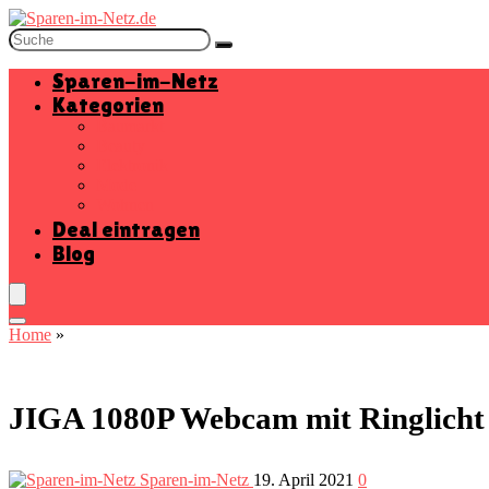
Sparen-im-Netz
Kategorien
Baumarkt
Beauty
Elektronik
Mode
Wohnen
Deal eintragen
Blog
Home
»
JIGA 1080P Webcam mit Ringlicht (
Sparen-im-Netz
19. April 2021
0