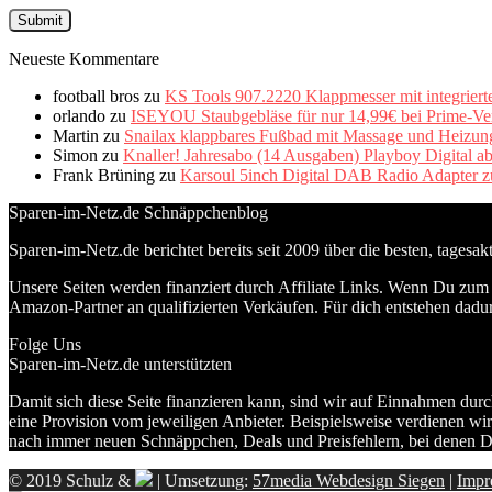
Neueste Kommentare
football bros
zu
KS Tools 907.2220 Klappmesser mit integriert
orlando
zu
ISEYOU Staubgebläse für nur 14,99€ bei Prime-Ve
Martin
zu
Snailax klappbares Fußbad mit Massage und Heizung 
Simon
zu
Knaller! Jahresabo (14 Ausgaben) Playboy Digital a
Frank Brüning
zu
Karsoul 5inch Digital DAB Radio Adapter z
Sparen-im-Netz.de Schnäppchenblog
Sparen-im-Netz.de berichtet bereits seit 2009 über die besten, tagesa
Unsere Seiten werden finanziert durch Affiliate Links. Wenn Du zum A
Amazon-Partner an qualifizierten Verkäufen. Für dich entstehen dadur
Folge Uns
Sparen-im-Netz.de unterstützten
Damit sich diese Seite finanzieren kann, sind wir auf Einnahmen durc
eine Provision vom jeweiligen Anbieter. Beispielsweise verdienen wir
nach immer neuen Schnäppchen, Deals und Preisfehlern, bei denen D
© 2019 Schulz &
| Umsetzung:
57media Webdesign Siegen
|
Impr