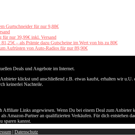
em Gurtschneider für nur 9,88€
rsand
für nur 39,99€ inkl. Versand
b 81,25€ – als Prämie dazu Gutscheine im Wert von bis zu 80€
um Aufrüsten von Auto-Radios für nur 89,90€
ktuellen Deals und Angebote im Internet.
nbieter klickst und anschließend z.B. etwas kaufst, erhalten wir u.U. 
ch keinerlei Nachteile.
h Affiliate Links angewiesen. Wenn Du bei einem Deal zum Anbieter kli
 als Amazon-Partner an qualifizierten Verkäufen. Für dich entstehen da
u sparen kannst.
essum
|
Datenschutz