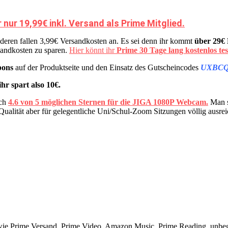
ur 19,99€ inkl. Versand als Prime Mitglied.
nderen fallen 3,99€ Versandkosten an. Es sei denn ihr kommt
über 29€ 
sandkosten zu sparen.
Hier könnt ihr
Prime 30 Tage lang kostenlos te
pons
auf der Produktseite und den Einsatz des Gutscheincodes
UXBC
ihr spart also 10€.
ich
4.6 von 5 möglichen Sternen für die JIGA 1080P Webcam.
Man s
 Qualität aber für gelegentliche Uni/Schul-Zoom Sitzungen völlig ausrei
wie Prime Versand, Prime Video, Amazon Music, Prime Reading, unbeg