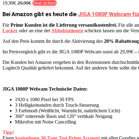
19,99€
29,99€
Deal sichern
Bei Amazon gibt es heute die
JIGA 1080P Webcam für n
Für
Prime Kunden ist die Lieferung versandkostenfrei.
Für alle a
Locker
oder an eine der
Abholstationen
schicken lassen um die Ver
Auf den Preis kommt ihr durch die Aktivierung des
20% Rabattcou
Im Preisvergleich gibt es die JIGA 1080P Webcam sonst ab 29,99€
– 
Die Kunden bei Amazon vergeben in den Rezensionen durchschnittl
Logitech Qualität geliefert bekommt. Auf der anderen Seite sollte die
JIGA 1080P Webcam Technische Daten:
1920 x 1080 Pixel bei 30 FPS
3 Helligkeitsstufen durch Touch-Steuerung
3 Farbmodi (Weißlicht, Warmlicht, natürlichem Licht)
360° rotierende Basis und 120° vertikale Neigung
Mikrofon mit Noise Cancelling
Tipp!
Einen
kostenlosen 30-Tage Test Prime Account
mit allen Goodies 