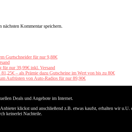
n nächsten Kommentar speichern.
em Gurtschneider für nur 9,88€
rsand
für nur 39,99€ inkl. Versand
b 81,25€ – als Prämie dazu Gutscheine im Wert von bis zu 80€
um Aufrüsten von Auto-Radios für nur 89,90€
ktuellen Deals und Angebote im Internet.
nbieter klickst und anschließend z.B. etwas kaufst, erhalten wir u.U. 
ch keinerlei Nachteile.