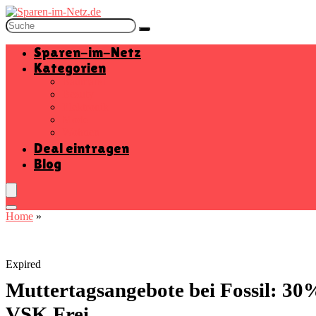
Sparen-im-Netz
Kategorien
Baumarkt
Beauty
Elektronik
Mode
Wohnen
Deal eintragen
Blog
Home
»
Expired
Muttertagsangebote bei Fossil: 3
VSK Frei