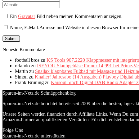
Ein
Gravatar
-Bild neben meinen Kommentaren anzeigen.
Name, E-Mail-Adresse und Website in diesem Browser für meine
Neueste Kommentare
football bros
zu
KS Tools 907.2220 Klappmesser mit integriert
orlando
zu
ISEYOU Staubgebläse für nur 14,99€ bei Prime-Ve
Martin
zu
Snailax klappbares Fußbad mit Massage und Heizung 
Simon
zu
Knaller! Jahresabo (14 Ausgaben) Playboy Digital a
Frank Brüning
zu
Karsoul 5inch Digital DAB Radio Adapter z
Sparen-im-Netz.de Schnäppchenblog
Sparen-im-Netz.de berichtet bereits seit 2009 über die besten, tagesa
Unsere Seiten werden finanziert durch Affiliate Links. Wenn Du zum A
Amazon-Partner an qualifizierten Verkäufen. Für dich entstehen dadur
Folge Uns
Sparen-im-Netz.de unterstützten