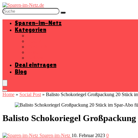
Sparen-im-Netz
Kategorien
Baumarkt
Beauty
Elektronik
Mode
Wohnen
Deal eintragen
Blog
Home
»
Social Post
»
Balisto Schokoriegel Großpackung 20 Stück im 
Balisto Schokoriegel Großpackung 2
Sparen-im-Netz
10. Februar 2023
0