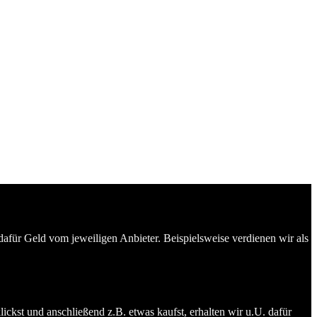
dafür Geld vom jeweiligen Anbieter. Beispielsweise verdienen wir als
ckst und anschließend z.B. etwas kaufst, erhalten wir u.U. dafür