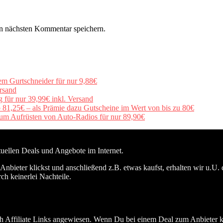
n nächsten Kommentar speichern.
em Gurtschneider für nur 9,88€
rsand
für nur 39,99€ inkl. Versand
b 81,25€ – als Prämie dazu Gutscheine im Wert von bis zu 80€
um Aufrüsten von Auto-Radios für nur 89,90€
ktuellen Deals und Angebote im Internet.
nbieter klickst und anschließend z.B. etwas kaufst, erhalten wir u.U. 
ch keinerlei Nachteile.
h Affiliate Links angewiesen. Wenn Du bei einem Deal zum Anbieter kli