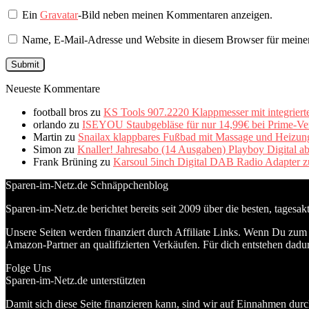
Ein
Gravatar
-Bild neben meinen Kommentaren anzeigen.
Name, E-Mail-Adresse und Website in diesem Browser für meine
Neueste Kommentare
football bros
zu
KS Tools 907.2220 Klappmesser mit integriert
orlando
zu
ISEYOU Staubgebläse für nur 14,99€ bei Prime-Ve
Martin
zu
Snailax klappbares Fußbad mit Massage und Heizung 
Simon
zu
Knaller! Jahresabo (14 Ausgaben) Playboy Digital a
Frank Brüning
zu
Karsoul 5inch Digital DAB Radio Adapter z
Sparen-im-Netz.de Schnäppchenblog
Sparen-im-Netz.de berichtet bereits seit 2009 über die besten, tagesa
Unsere Seiten werden finanziert durch Affiliate Links. Wenn Du zum A
Amazon-Partner an qualifizierten Verkäufen. Für dich entstehen dadur
Folge Uns
Sparen-im-Netz.de unterstützten
Damit sich diese Seite finanzieren kann, sind wir auf Einnahmen durc