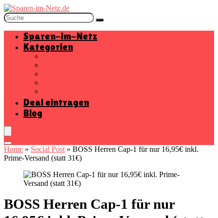
Sparen-im-Netz
Kategorien
Baumarkt
Beauty
Elektronik
Mode
Wohnen
Deal eintragen
Blog
Home
»
Social Post
»
BOSS Herren Cap-1 für nur 16,95€ inkl.
Prime-Versand (statt 31€)
BOSS Herren Cap-1 für nur