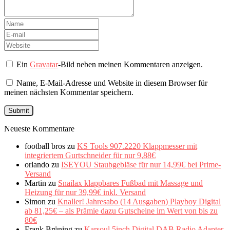
Ein
Gravatar
-Bild neben meinen Kommentaren anzeigen.
Name, E-Mail-Adresse und Website in diesem Browser für
meinen nächsten Kommentar speichern.
Neueste Kommentare
football bros
zu
KS Tools 907.2220 Klappmesser mit
integriertem Gurtschneider für nur 9,88€
orlando
zu
ISEYOU Staubgebläse für nur 14,99€ bei Prime-
Versand
Martin
zu
Snailax klappbares Fußbad mit Massage und
Heizung für nur 39,99€ inkl. Versand
Simon
zu
Knaller! Jahresabo (14 Ausgaben) Playboy Digital
ab 81,25€ – als Prämie dazu Gutscheine im Wert von bis zu
80€
Frank Brüning
zu
Karsoul 5inch Digital DAB Radio Adapter