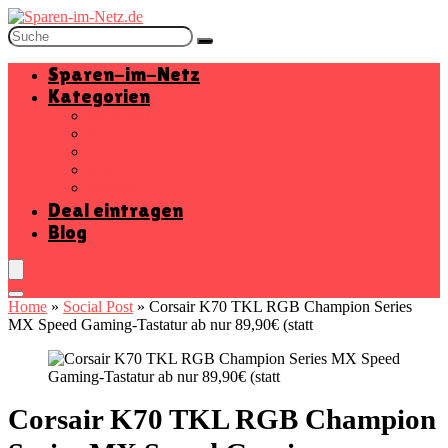
Sparen-im-Netz
Kategorien
Baumarkt
Beauty
Elektronik
Mode
Wohnen
Deal eintragen
Blog
Home
»
Social Post
»
Corsair K70 TKL RGB Champion Series
MX Speed Gaming-Tastatur ab nur 89,90€ (statt
Corsair K70 TKL RGB Champion