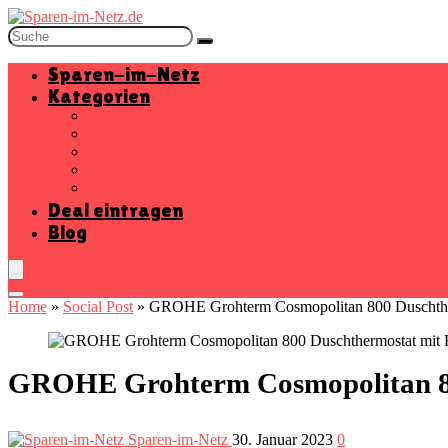
Sparen-im-Netz
Kategorien
Baumarkt
Beauty
Elektronik
Mode
Wohnen
Deal eintragen
Blog
Home
»
Social Post
»
GROHE Grohterm Cosmopolitan 800 Duschther
GROHE Grohterm Cosmopolitan 800
Sparen-im-Netz
30. Januar 2023
0