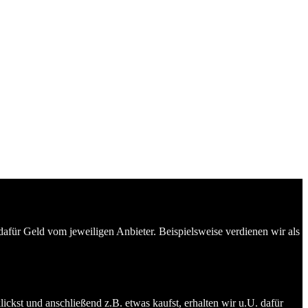
dafür Geld vom jeweiligen Anbieter. Beispielsweise verdienen wir als
ckst und anschließend z.B. etwas kaufst, erhalten wir u.U. dafür