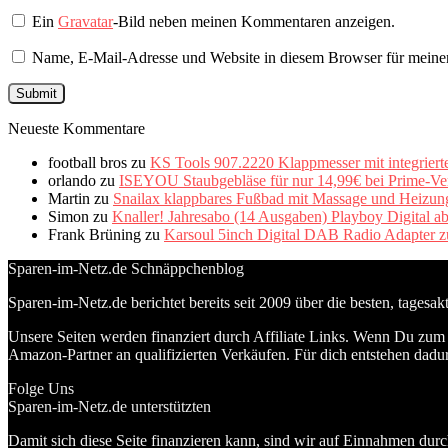
Ein
Gravatar
-Bild neben meinen Kommentaren anzeigen.
Name, E-Mail-Adresse und Website in diesem Browser für meine
Neueste Kommentare
football bros
zu
KS Tools 907.2220 Klappmesser mit integriert
orlando
zu
ISEYOU Staubgebläse für nur 14,99€ bei Prime-Ve
Martin
zu
Snailax klappbares Fußbad mit Massage und Heizung 
Simon
zu
Knaller! Jahresabo (14 Ausgaben) Playboy Digital a
Frank Brüning
zu
Karsoul 5inch Digital DAB Radio Adapter z
Sparen-im-Netz.de Schnäppchenblog
Sparen-im-Netz.de berichtet bereits seit 2009 über die besten, tagesa
Unsere Seiten werden finanziert durch Affiliate Links. Wenn Du zum A
Amazon-Partner an qualifizierten Verkäufen. Für dich entstehen dadur
Folge Uns
Sparen-im-Netz.de unterstützten
Damit sich diese Seite finanzieren kann, sind wir auf Einnahmen durc