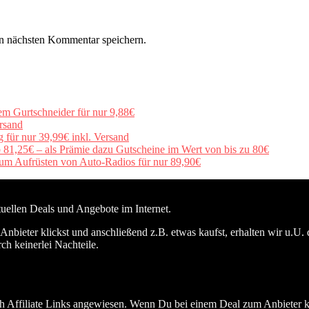
n nächsten Kommentar speichern.
em Gurtschneider für nur 9,88€
rsand
für nur 39,99€ inkl. Versand
b 81,25€ – als Prämie dazu Gutscheine im Wert von bis zu 80€
um Aufrüsten von Auto-Radios für nur 89,90€
ktuellen Deals und Angebote im Internet.
nbieter klickst und anschließend z.B. etwas kaufst, erhalten wir u.U. 
ch keinerlei Nachteile.
h Affiliate Links angewiesen. Wenn Du bei einem Deal zum Anbieter kli