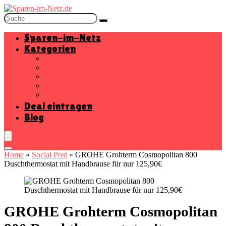
Sparen-im-Netz
Kategorien
Baumarkt
Beauty
Elektronik
Mode
Wohnen
Deal eintragen
Blog
Home
»
Social Post
»
GROHE Grohterm Cosmopolitan 800
Duschthermostat mit Handbrause für nur 125,90€
GROHE Grohterm Cosmopolitan