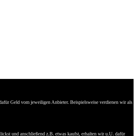
dafür Geld vom jeweiligen Anbieter. Beispielsweise verdienen wir als
ckst und anschließend z.B. etwas kaufst, erhalten wir u.U. dafür