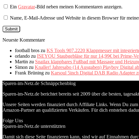
Ein
Gravatar
-Bild neben meinen Kommentaren anzeigen.
Name, E-Mail-Adresse und Website in diesem Browser für meine
Neueste Kommentare
football bros
zu
KS Tools 907.2220 Klappmesser mit integriert
orlando
zu
ISEYOU Staubgebläse für nur 14,99€ bei Prime-Ve
Martin
zu
Snailax klappbares Fußbad mit Massage und Heizung 
Simon
zu
Knaller! Jahresabo (14 Ausgaben) Playboy Digital a
Frank Brüning
zu
Karsoul 5inch Digital DAB Radio Adapter z
Sparen-im-Netz.de Schnäppchenblog
Sparen-im-Netz.de berichtet bereits seit 2009 über die besten, tagesa
Unsere Seiten werden finanziert durch Affiliate Links. Wenn Du zum A
Amazon-Partner an qualifizierten Verkäufen. Für dich entstehen dadur
Folge Uns
Sparen-im-Netz.de unterstützten
Damit sich diese Seite finanzieren kann, sind wir auf Einnahmen durc