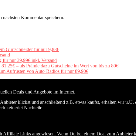
n nächsten Kommentar speichern.
em Gurtschneider für nur 9,88€
rsand
für nur 39,99€ inkl. Versand
b 81,25€ – als Prämie dazu Gutscheine im Wert von bis zu 80€
um Aufrüsten von Auto-Radios für nur 89,90€
ktuellen Deals und Angebote im Internet.
nbieter klickst und anschließend z.B. etwas kaufst, erhalten wir u.U. 
ch keinerlei Nachteile.
h Affiliate Links angewiesen. Wenn Du bei einem Deal zum Anbieter kli