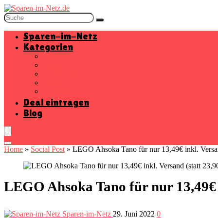
Sparen-im-Netz
Kategorien
Baumarkt
Beauty
Elektronik
Mode
Wohnen
Deal eintragen
Blog
Home
»
Social Post
»
LEGO Ahsoka Tano für nur 13,49€ inkl. Versan
LEGO Ahsoka Tano für nur 13,49€ i
Sparen-im-Netz
29. Juni 2022
0