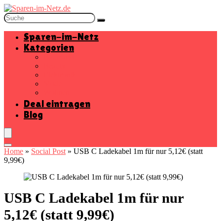
Sparen-im-Netz
Kategorien
Baumarkt
Beauty
Elektronik
Mode
Wohnen
Deal eintragen
Blog
Home
»
Social Post
»
USB C Ladekabel 1m für nur 5,12€ (statt
9,99€)
USB C Ladekabel 1m für nur
5,12€ (statt 9,99€)