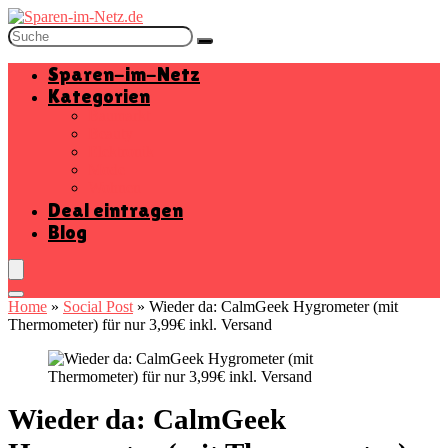
Sparen-im-Netz
Kategorien
Baumarkt
Beauty
Elektronik
Mode
Wohnen
Deal eintragen
Blog
Home
»
Social Post
»
Wieder da: CalmGeek Hygrometer (mit
Thermometer) für nur 3,99€ inkl. Versand
Wieder da: CalmGeek