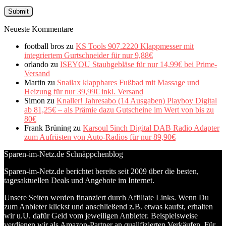
Neueste Kommentare
football bros
zu
KS Tools 907.2220 Klappmesser mit
integriertem Gurtschneider für nur 9,88€
orlando
zu
ISEYOU Staubgebläse für nur 14,99€ bei Prime-
Versand
Martin
zu
Snailax klappbares Fußbad mit Massage und
Heizung für nur 39,99€ inkl. Versand
Simon
zu
Knaller! Jahresabo (14 Ausgaben) Playboy Digital
ab 81,25€ – als Prämie dazu Gutscheine im Wert von bis zu
80€
Frank Brüning
zu
Karsoul 5inch Digital DAB Radio Adapter
zum Aufrüsten von Auto-Radios für nur 89,90€
Sparen-im-Netz.de Schnäppchenblog
Sparen-im-Netz.de berichtet bereits seit 2009 über die besten,
tagesaktuellen Deals und Angebote im Internet.
Unsere Seiten werden finanziert durch Affiliate Links. Wenn Du
zum Anbieter klickst und anschließend z.B. etwas kaufst, erhalten
wir u.U. dafür Geld vom jeweiligen Anbieter. Beispielsweise
verdienen wir als Amazon-Partner an qualifizierten Verkäufen. Für