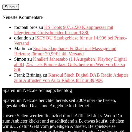
Neueste Kommentare
football bros
zu
KS Tools 907.2220 Klappmesser mit
integriertem Gurtschneider für nur 9,88€
orlando
zu
ISEYOU Staubgebläse für nur 14,99€ bei Prime-
Versand
Martin
zu
Snailax klappbares Fußbad mit Massage und
Heizung für nur 39,99€ inkl. Versand
Simon
zu
Knaller! Jahresabo (14 Ausgaben) Playboy Digital
ab 81,25€ – als Prämie dazu Gutscheine im Wert von bis zu
80€
Frank Brüning
zu
Karsoul 5inch Digital DAB Radio Adapter
zum Aufrüsten von Auto-Radios für nur 89,90€
Sparen-im-Netz.de Schnäppchenblog
Sparen-im-Netz.de berichtet bereits seit 2009 über die besten,
tagesaktuellen Deals und Angebote im Internet.
Unsere Seiten werden finanziert durch Affiliate Links. Wenn Du
zum Anbieter klickst und anschließend z.B. etwas kaufst, erhalten
wir u.U. dafür Geld vom jeweiligen Anbieter. Beispielsweise
verdienen wir als Amazon-Partner an qualifizierten Verkäufen. Für