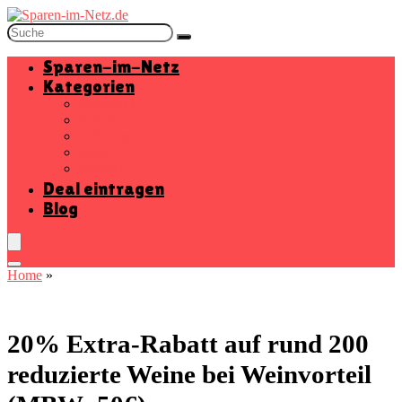
Sparen-im-Netz
Kategorien
Baumarkt
Beauty
Elektronik
Mode
Wohnen
Deal eintragen
Blog
Home
»
20% Extra-Rabatt auf rund 200
reduzierte Weine bei Weinvorteil