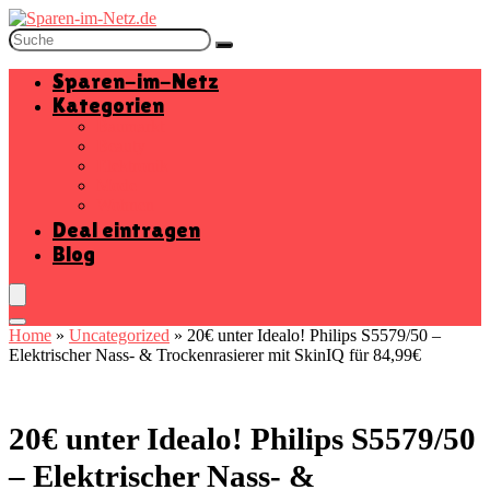
Sparen-im-Netz
Kategorien
Baumarkt
Beauty
Elektronik
Mode
Wohnen
Deal eintragen
Blog
Home
»
Uncategorized
»
20€ unter Idealo! Philips S5579/50 –
Elektrischer Nass- & Trockenrasierer mit SkinIQ für 84,99€
20€ unter Idealo! Philips S5579/50
– Elektrischer Nass- &