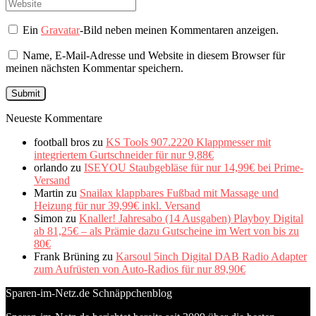
Ein
Gravatar
-Bild neben meinen Kommentaren anzeigen.
Name, E-Mail-Adresse und Website in diesem Browser für
meinen nächsten Kommentar speichern.
Neueste Kommentare
football bros
zu
KS Tools 907.2220 Klappmesser mit
integriertem Gurtschneider für nur 9,88€
orlando
zu
ISEYOU Staubgebläse für nur 14,99€ bei Prime-
Versand
Martin
zu
Snailax klappbares Fußbad mit Massage und
Heizung für nur 39,99€ inkl. Versand
Simon
zu
Knaller! Jahresabo (14 Ausgaben) Playboy Digital
ab 81,25€ – als Prämie dazu Gutscheine im Wert von bis zu
80€
Frank Brüning
zu
Karsoul 5inch Digital DAB Radio Adapter
zum Aufrüsten von Auto-Radios für nur 89,90€
Sparen-im-Netz.de Schnäppchenblog