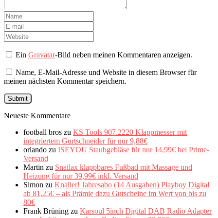
Ein
Gravatar
-Bild neben meinen Kommentaren anzeigen.
Name, E-Mail-Adresse und Website in diesem Browser für
meinen nächsten Kommentar speichern.
Neueste Kommentare
football bros
zu
KS Tools 907.2220 Klappmesser mit
integriertem Gurtschneider für nur 9,88€
orlando
zu
ISEYOU Staubgebläse für nur 14,99€ bei Prime-
Versand
Martin
zu
Snailax klappbares Fußbad mit Massage und
Heizung für nur 39,99€ inkl. Versand
Simon
zu
Knaller! Jahresabo (14 Ausgaben) Playboy Digital
ab 81,25€ – als Prämie dazu Gutscheine im Wert von bis zu
80€
Frank Brüning
zu
Karsoul 5inch Digital DAB Radio Adapter