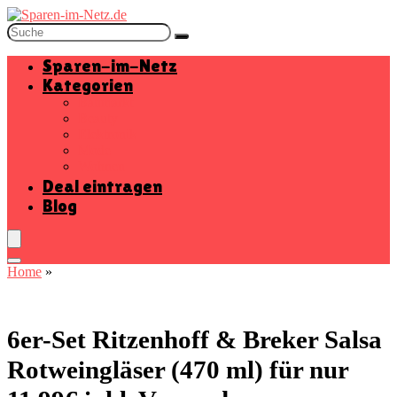
Sparen-im-Netz
Kategorien
Baumarkt
Beauty
Elektronik
Mode
Wohnen
Deal eintragen
Blog
Home
»
6er-Set Ritzenhoff & Breker Salsa
Rotweingläser (470 ml) für nur