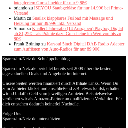
integriertem Gurtschneider für nur 9,88€
orlando
zu
ISEYOU Staubgebläse für nur 14,99€ bei Prime-
Versand
Martin
zu
Snailax klappbares Fußbad mit Massage und
Heizung für nur 39,99€ inkl. Versand
Simon
zu
Knaller! Jahresabo (14 Ausgaben) Playboy Digital
ab 81,25€ – als Prämie dazu Gutscheine im Wert von bis zu
80€
Frank Brüning
zu
Karsoul 5inch Digital DAB Radio Adapter
zum Aufrüsten von Auto-Radios für nur 89,90€
Sparen-im-Netz.de Schnäppchenblog
Sparen-im-Netz.de berichtet bereits seit 2009 über die besten,
tagesaktuellen Deals und Angebote im Internet.
Unsere Seiten werden finanziert durch Affiliate Links. Wenn Du
zum Anbieter klickst und anschließend z.B. etwas kaufst, erhalten
wir u.U. dafür Geld vom jeweiligen Anbieter. Beispielsweise
verdienen wir als Amazon-Partner an qualifizierten Verkäufen. Für
dich entstehen dadurch keinerlei Nachteile.
Folge Uns
Sparen-im-Netz.de unterstützten