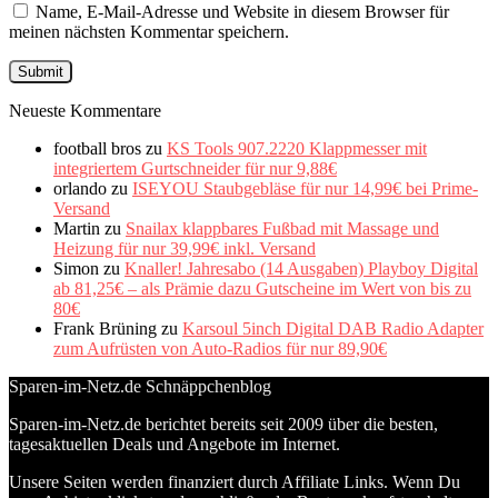
Name, E-Mail-Adresse und Website in diesem Browser für
meinen nächsten Kommentar speichern.
Neueste Kommentare
football bros
zu
KS Tools 907.2220 Klappmesser mit
integriertem Gurtschneider für nur 9,88€
orlando
zu
ISEYOU Staubgebläse für nur 14,99€ bei Prime-
Versand
Martin
zu
Snailax klappbares Fußbad mit Massage und
Heizung für nur 39,99€ inkl. Versand
Simon
zu
Knaller! Jahresabo (14 Ausgaben) Playboy Digital
ab 81,25€ – als Prämie dazu Gutscheine im Wert von bis zu
80€
Frank Brüning
zu
Karsoul 5inch Digital DAB Radio Adapter
zum Aufrüsten von Auto-Radios für nur 89,90€
Sparen-im-Netz.de Schnäppchenblog
Sparen-im-Netz.de berichtet bereits seit 2009 über die besten,
tagesaktuellen Deals und Angebote im Internet.
Unsere Seiten werden finanziert durch Affiliate Links. Wenn Du