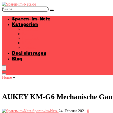
Sparen-im-Netz
Kategorien
Baumarkt
Beauty
Elektronik
Mode
Wohnen
Deal eintragen
Blog
Home
»
AUKEY KM-G6 Mechanische Gaming
Sparen-im-Netz
24. Februar 2021
0