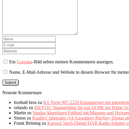
Ein
Gravatar
-Bild neben meinen Kommentaren anzeigen.
Name, E-Mail-Adresse und Website in diesem Browser für meine
Neueste Kommentare
football bros
zu
KS Tools 907.2220 Klappmesser mit integriert
orlando
zu
ISEYOU Staubgebläse für nur 14,99€ bei Prime-Ve
Martin
zu
Snailax klappbares Fußbad mit Massage und Heizung 
Simon
zu
Knaller! Jahresabo (14 Ausgaben) Playboy Digital a
Frank Brüning
zu
Karsoul 5inch Digital DAB Radio Adapter z