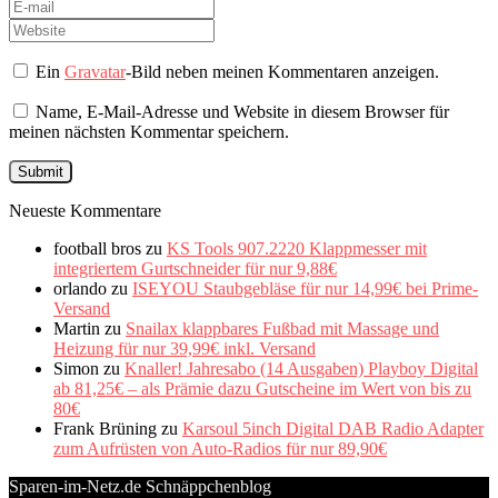
Ein
Gravatar
-Bild neben meinen Kommentaren anzeigen.
Name, E-Mail-Adresse und Website in diesem Browser für
meinen nächsten Kommentar speichern.
Neueste Kommentare
football bros
zu
KS Tools 907.2220 Klappmesser mit
integriertem Gurtschneider für nur 9,88€
orlando
zu
ISEYOU Staubgebläse für nur 14,99€ bei Prime-
Versand
Martin
zu
Snailax klappbares Fußbad mit Massage und
Heizung für nur 39,99€ inkl. Versand
Simon
zu
Knaller! Jahresabo (14 Ausgaben) Playboy Digital
ab 81,25€ – als Prämie dazu Gutscheine im Wert von bis zu
80€
Frank Brüning
zu
Karsoul 5inch Digital DAB Radio Adapter
zum Aufrüsten von Auto-Radios für nur 89,90€
Sparen-im-Netz.de Schnäppchenblog