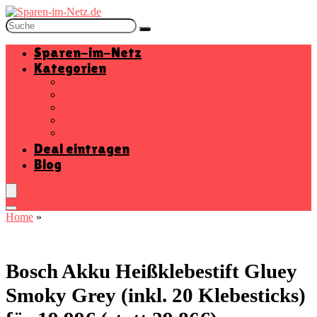
Sparen-im-Netz
Kategorien
Baumarkt
Beauty
Elektronik
Mode
Wohnen
Deal eintragen
Blog
Home
»
Bosch Akku Heißklebestift Gluey
Smoky Grey (inkl. 20 Klebesticks)