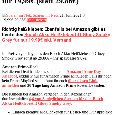
für 19,99€ (statt 29,86€)
Sparen-im-Netz
21. Juni 2021
0
19,99€
29,86€
Deal sichern
Richtig heiß kleben: Ebenfalls bei Amazon gibt es
heute den
Bosch Akku Heißklebestift Gluey Smoky
Grey für nur 19,99€ inkl. Versand.
Im Preisvergleich gibt es den Bosch Akku Heißklebestift Gluey
Smoky Grey sonst ab 29,86€
– ihr spart also 9,87€.
Amazon Prime-Deal
Bei diesem Deal handelt es sich um ein
Amazon Prime Day
Angebot
, exklusiv nur für Amazon Prime Mitglieder. Falls ihr noch
kein Prime Mitglied seid, könnt ihr euch
über diesen Link
anmelden
und
30 Tage lang Amazon Prime kostenlos testen
.
Die Kunden bei Amazon vergeben in den Rezensionen
durchschnittlich
4,4 von 5 möglichen Sternen für den Bosch
Akku Heißklebestift Gluey Smoky Grey.
Einfach kreative Möglichkeiten für Bastel- und Kunstprojekte