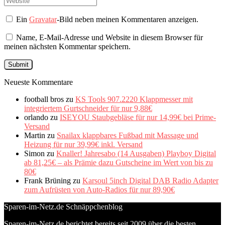
Ein
Gravatar
-Bild neben meinen Kommentaren anzeigen.
Name, E-Mail-Adresse und Website in diesem Browser für
meinen nächsten Kommentar speichern.
Neueste Kommentare
football bros
zu
KS Tools 907.2220 Klappmesser mit
integriertem Gurtschneider für nur 9,88€
orlando
zu
ISEYOU Staubgebläse für nur 14,99€ bei Prime-
Versand
Martin
zu
Snailax klappbares Fußbad mit Massage und
Heizung für nur 39,99€ inkl. Versand
Simon
zu
Knaller! Jahresabo (14 Ausgaben) Playboy Digital
ab 81,25€ – als Prämie dazu Gutscheine im Wert von bis zu
80€
Frank Brüning
zu
Karsoul 5inch Digital DAB Radio Adapter
zum Aufrüsten von Auto-Radios für nur 89,90€
Sparen-im-Netz.de Schnäppchenblog
Sparen-im-Netz.de berichtet bereits seit 2009 über die besten,