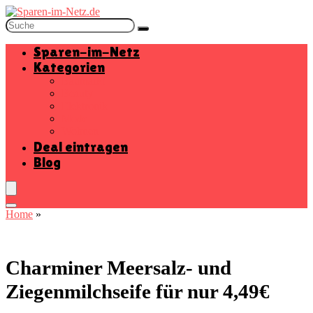
Sparen-im-Netz
Kategorien
Baumarkt
Beauty
Elektronik
Mode
Wohnen
Deal eintragen
Blog
Home
»
Charminer Meersalz- und
Ziegenmilchseife für nur 4,49€