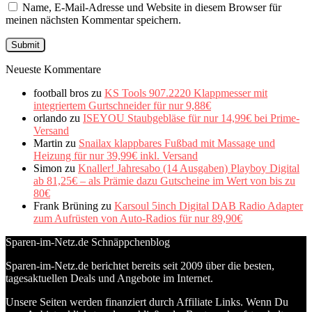
Name, E-Mail-Adresse und Website in diesem Browser für
meinen nächsten Kommentar speichern.
Neueste Kommentare
football bros
zu
KS Tools 907.2220 Klappmesser mit
integriertem Gurtschneider für nur 9,88€
orlando
zu
ISEYOU Staubgebläse für nur 14,99€ bei Prime-
Versand
Martin
zu
Snailax klappbares Fußbad mit Massage und
Heizung für nur 39,99€ inkl. Versand
Simon
zu
Knaller! Jahresabo (14 Ausgaben) Playboy Digital
ab 81,25€ – als Prämie dazu Gutscheine im Wert von bis zu
80€
Frank Brüning
zu
Karsoul 5inch Digital DAB Radio Adapter
zum Aufrüsten von Auto-Radios für nur 89,90€
Sparen-im-Netz.de Schnäppchenblog
Sparen-im-Netz.de berichtet bereits seit 2009 über die besten,
tagesaktuellen Deals und Angebote im Internet.
Unsere Seiten werden finanziert durch Affiliate Links. Wenn Du