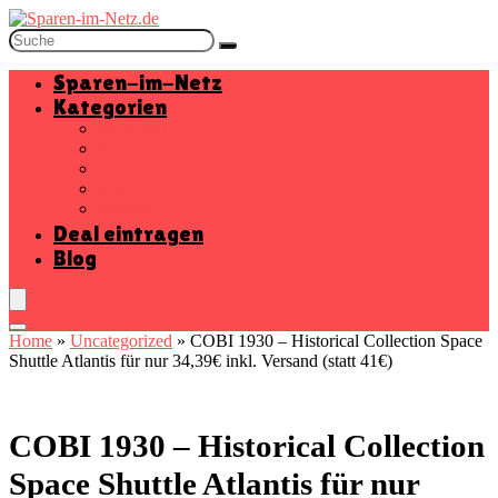
Sparen-im-Netz
Kategorien
Baumarkt
Beauty
Elektronik
Mode
Wohnen
Deal eintragen
Blog
Home
»
Uncategorized
»
COBI 1930 – Historical Collection Space
Shuttle Atlantis für nur 34,39€ inkl. Versand (statt 41€)
COBI 1930 – Historical Collection
Space Shuttle Atlantis für nur