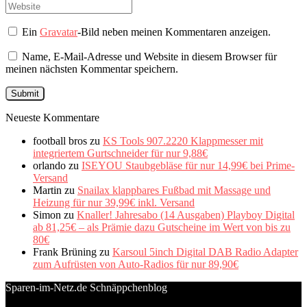
Ein
Gravatar
-Bild neben meinen Kommentaren anzeigen.
Name, E-Mail-Adresse und Website in diesem Browser für
meinen nächsten Kommentar speichern.
Neueste Kommentare
football bros
zu
KS Tools 907.2220 Klappmesser mit
integriertem Gurtschneider für nur 9,88€
orlando
zu
ISEYOU Staubgebläse für nur 14,99€ bei Prime-
Versand
Martin
zu
Snailax klappbares Fußbad mit Massage und
Heizung für nur 39,99€ inkl. Versand
Simon
zu
Knaller! Jahresabo (14 Ausgaben) Playboy Digital
ab 81,25€ – als Prämie dazu Gutscheine im Wert von bis zu
80€
Frank Brüning
zu
Karsoul 5inch Digital DAB Radio Adapter
zum Aufrüsten von Auto-Radios für nur 89,90€
Sparen-im-Netz.de Schnäppchenblog