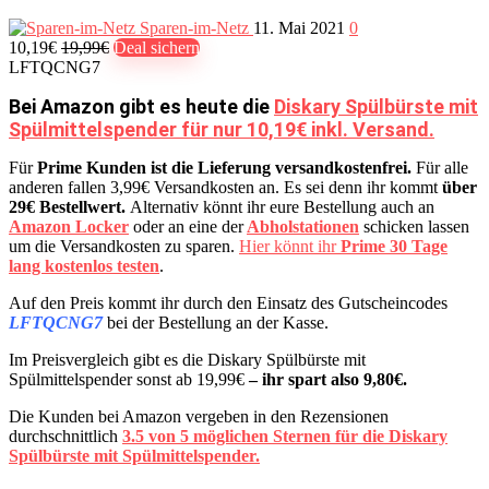
Sparen-im-Netz
11. Mai 2021
0
10,19€
19,99€
Deal sichern
LFTQCNG7
Bei Amazon gibt es heute die
Diskary Spülbürste mit
Spülmittelspender für nur 10,19€ inkl. Versand.
Für
Prime Kunden ist die Lieferung versandkostenfrei.
Für alle
anderen fallen 3,99€ Versandkosten an. Es sei denn ihr kommt
über
29€ Bestellwert.
Alternativ könnt ihr eure Bestellung auch an
Amazon Locker
oder an eine der
Abholstationen
schicken lassen
um die Versandkosten zu sparen.
Hier könnt ihr
Prime 30 Tage
lang kostenlos testen
.
Auf den Preis kommt ihr durch den Einsatz des Gutscheincodes
LFTQCNG7
bei der Bestellung an der Kasse.
Im Preisvergleich gibt es die Diskary Spülbürste mit
Spülmittelspender sonst ab 19,99€
– ihr spart also 9,80€.
Die Kunden bei Amazon vergeben in den Rezensionen
durchschnittlich
3.5 von 5 möglichen Sternen für die Diskary
Spülbürste mit Spülmittelspender.