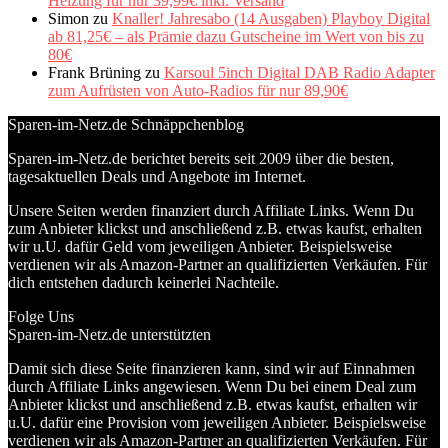
Heizung für nur 39,99€ inkl. Versand
Simon
zu
Knaller! Jahresabo (14 Ausgaben) Playboy Digital
ab 81,25€ – als Prämie dazu Gutscheine im Wert von bis zu
80€
Frank Brüning
zu
Karsoul 5inch Digital DAB Radio Adapter
zum Aufrüsten von Auto-Radios für nur 89,90€
Sparen-im-Netz.de Schnäppchenblog
Sparen-im-Netz.de berichtet bereits seit 2009 über die besten,
tagesaktuellen Deals und Angebote im Internet.
Unsere Seiten werden finanziert durch Affiliate Links. Wenn Du
zum Anbieter klickst und anschließend z.B. etwas kaufst, erhalten
wir u.U. dafür Geld vom jeweiligen Anbieter. Beispielsweise
verdienen wir als Amazon-Partner an qualifizierten Verkäufen. Für
dich entstehen dadurch keinerlei Nachteile.
Folge Uns
Sparen-im-Netz.de unterstützten
Damit sich diese Seite finanzieren kann, sind wir auf Einnahmen
durch Affiliate Links angewiesen. Wenn Du bei einem Deal zum
Anbieter klickst und anschließend z.B. etwas kaufst, erhalten wir
u.U. dafür eine Provision vom jeweiligen Anbieter. Beispielsweise
verdienen wir als Amazon-Partner an qualifizierten Verkäufen. Für