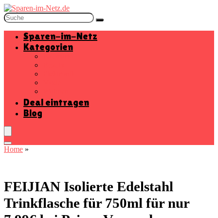
Sparen-im-Netz
Kategorien
Baumarkt
Beauty
Elektronik
Mode
Wohnen
Deal eintragen
Blog
Home
»
FEIJIAN Isolierte Edelstahl
Trinkflasche für 750ml für nur