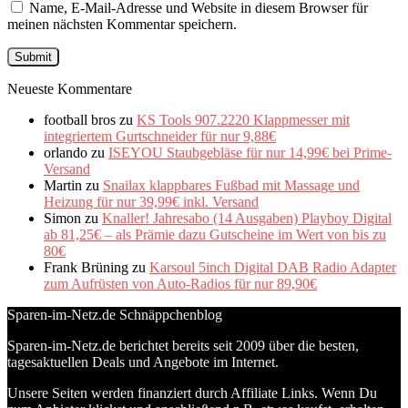
Name, E-Mail-Adresse und Website in diesem Browser für
meinen nächsten Kommentar speichern.
Neueste Kommentare
football bros
zu
KS Tools 907.2220 Klappmesser mit
integriertem Gurtschneider für nur 9,88€
orlando
zu
ISEYOU Staubgebläse für nur 14,99€ bei Prime-
Versand
Martin
zu
Snailax klappbares Fußbad mit Massage und
Heizung für nur 39,99€ inkl. Versand
Simon
zu
Knaller! Jahresabo (14 Ausgaben) Playboy Digital
ab 81,25€ – als Prämie dazu Gutscheine im Wert von bis zu
80€
Frank Brüning
zu
Karsoul 5inch Digital DAB Radio Adapter
zum Aufrüsten von Auto-Radios für nur 89,90€
Sparen-im-Netz.de Schnäppchenblog
Sparen-im-Netz.de berichtet bereits seit 2009 über die besten,
tagesaktuellen Deals und Angebote im Internet.
Unsere Seiten werden finanziert durch Affiliate Links. Wenn Du