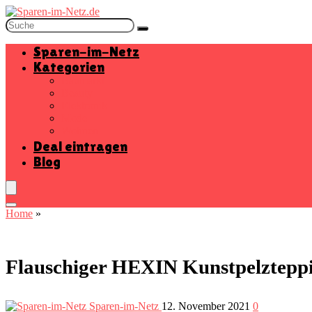
Sparen-im-Netz
Kategorien
Baumarkt
Beauty
Elektronik
Mode
Wohnen
Deal eintragen
Blog
Home
»
Flauschiger HEXIN Kunstpelzteppi
Sparen-im-Netz
12. November 2021
0