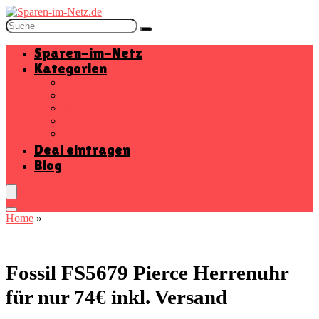
Sparen-im-Netz
Kategorien
Baumarkt
Beauty
Elektronik
Mode
Wohnen
Deal eintragen
Blog
Home
»
Fossil FS5679 Pierce Herrenuhr
für nur 74€ inkl. Versand