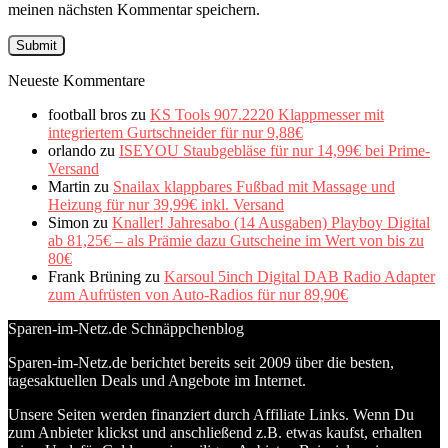
meinen nächsten Kommentar speichern.
Neueste Kommentare
football bros
zu
KS Tools 907.2220 Klappmesser mit
integriertem Gurtschneider für nur 9,88€
orlando
zu
ISEYOU Staubgebläse für nur 14,99€ bei Prime-
Versand
Martin
zu
Snailax klappbares Fußbad mit Massage und
Heizung für nur 39,99€ inkl. Versand
Simon
zu
Knaller! Jahresabo (14 Ausgaben) Playboy Digital
ab 81,25€ – als Prämie dazu Gutscheine im Wert von bis zu
80€
Frank Brüning
zu
Karsoul 5inch Digital DAB Radio Adapter
zum Aufrüsten von Auto-Radios für nur 89,90€
Sparen-im-Netz.de Schnäppchenblog
Sparen-im-Netz.de berichtet bereits seit 2009 über die besten,
tagesaktuellen Deals und Angebote im Internet.
Unsere Seiten werden finanziert durch Affiliate Links. Wenn Du
zum Anbieter klickst und anschließend z.B. etwas kaufst, erhalten