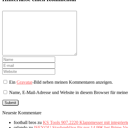
Ein
Gravatar
-Bild neben meinen Kommentaren anzeigen.
Name, E-Mail-Adresse und Website in diesem Browser für meine
Neueste Kommentare
football bros
zu
KS Tools 907.2220 Klappmesser mit integriert
orlando
zu
ISEYOU Staubgebläse für nur 14,99€ bei Prime-Ve