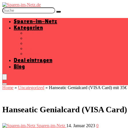
Sparen-im-Netz
Kategorien
Baumarkt
Beauty
Elektronik
Mode
Wohnen
Deal eintragen
Blog
Home
»
Uncategorized
»
Hanseatic Genialcard (VISA Card) mit 35€ 
Hanseatic Genialcard (VISA Card)
Sparen-im-Netz
14. Januar 2023
0