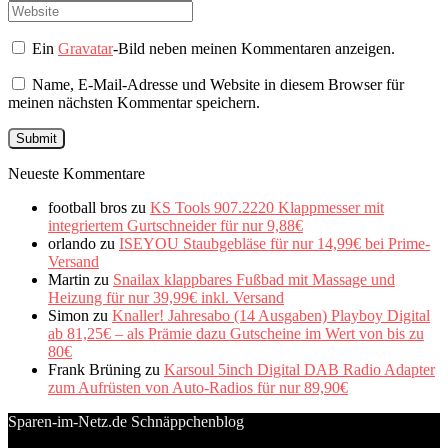
Ein
Gravatar
-Bild neben meinen Kommentaren anzeigen.
Name, E-Mail-Adresse und Website in diesem Browser für
meinen nächsten Kommentar speichern.
Neueste Kommentare
football bros
zu
KS Tools 907.2220 Klappmesser mit
integriertem Gurtschneider für nur 9,88€
orlando
zu
ISEYOU Staubgebläse für nur 14,99€ bei Prime-
Versand
Martin
zu
Snailax klappbares Fußbad mit Massage und
Heizung für nur 39,99€ inkl. Versand
Simon
zu
Knaller! Jahresabo (14 Ausgaben) Playboy Digital
ab 81,25€ – als Prämie dazu Gutscheine im Wert von bis zu
80€
Frank Brüning
zu
Karsoul 5inch Digital DAB Radio Adapter
zum Aufrüsten von Auto-Radios für nur 89,90€
Sparen-im-Netz.de Schnäppchenblog