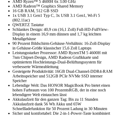
AMD Ryzen™ 5 4600H 6x 3.00 GHz
AMD Radeon™ Graphics Shared Memory
16 GB RAM, 512 GB SSD
1x USB 3.1 Gen1 Typ C, 3x USB 3.1 Gen1, Wi-Fi 5
(802.11ac)
QWERTZ Tastatur
Schlankes Design: 40,9 cm (16,1 Zoll) Full-HD-FullView-
Display in einem 16,9 mm dünnen und 1,7 kg leichten
Metallgehäuse
90 Prozent Bildschirm-Gehäuse-Verhältnis: 16-Zoll-Display
in Gehäuse-Größe klassischer 15,6 Zoll Laptops
Leistungsstarker Prozessor: AMD RyzenTM 5 4600H mit
7nm Chipset-Design, AMD Radeon Grafikkarte und
optimiertem Hochleistungs-Dual-Belüftungssystem für
verbesserte Wärmeableitung
Gesteigerte Produktivität: 16GB Dual-Channel-DDR4-RAM
Arbeitsspeicher und 512GB PCIe NVMe SSD interner
Speicher
Lebendige Welt: Das HONOR MagicBook Pro bietet einen
hohen Farbraum von 100 ProzentsRGB, der in eine noch
lebendigere Welt eintauchen lässt
Akkulaufzeit für den ganzen Tag: Bis zu 11 Stunden
Akkulaufzeit dank 56 Wh Akku und 65W
Schnellladefunktion für 50 Prozent Ladung in 30 Minuten
Sicher und komfortabel: Die 2-in-1-Power-Taste kombiniert