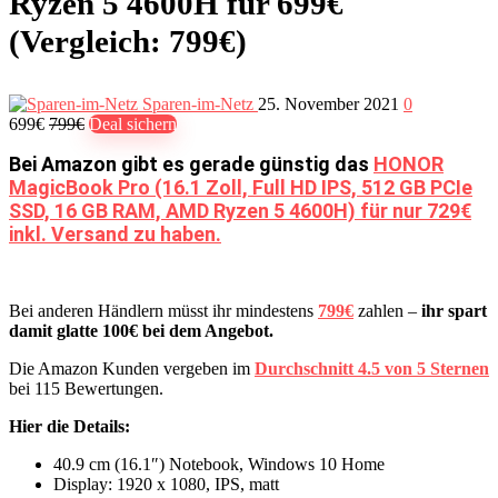
Ryzen 5 4600H für 699€
(Vergleich: 799€)
Sparen-im-Netz
25. November 2021
0
699€
799€
Deal sichern
Bei Amazon gibt es gerade günstig das
HONOR
MagicBook Pro (16.1 Zoll, Full HD IPS, 512 GB PCIe
SSD, 16 GB RAM, AMD Ryzen 5 4600H) für nur 729€
inkl. Versand zu haben.
Bei anderen Händlern müsst ihr mindestens
799€
zahlen –
ihr spart
damit glatte 100€ bei dem Angebot.
Die Amazon Kunden vergeben im
Durchschnitt 4.5 von 5 Sternen
bei 115 Bewertungen.
Hier die Details:
40.9 cm (16.1″) Notebook, Windows 10 Home
Display: 1920 x 1080, IPS, matt