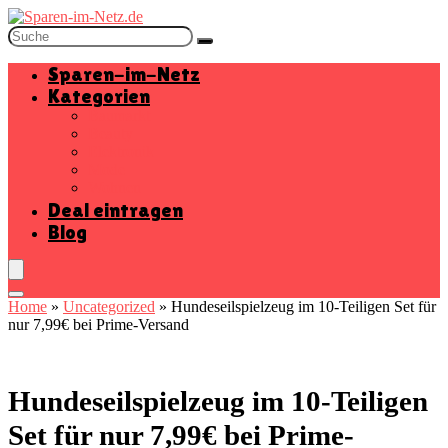
Sparen-im-Netz
Kategorien
Baumarkt
Beauty
Elektronik
Mode
Wohnen
Deal eintragen
Blog
Home
»
Uncategorized
»
Hundeseilspielzeug im 10-Teiligen Set für
nur 7,99€ bei Prime-Versand
Hundeseilspielzeug im 10-Teiligen
Set für nur 7,99€ bei Prime-