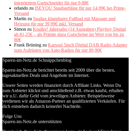
integriertem Gurtschneider für nur 9,88€
orlando
zu
ISEYOU Staubgebläse für nur 14,99€ bei Prime-
Versand
Martin
zu
Snailax klappbares Fußbad mit Massage und
Heizung für nur 39,99€ inkl. Versand
Simon
zu
Knaller! Jahresabo (14 Ausgaben) Playboy Digital
ab 81,25€ – als Prämie dazu Gutscheine im Wert von bis zu
80€
Frank Brüning
zu
Karsoul 5inch Digital DAB Radio Adapter
zum Aufrüsten von Auto-Radios für nur 89,90€
Sparen-im-Netz.de Schnäppchenblog
Sparen-im-Netz.de berichtet bereits seit 2009 über die besten,
tagesaktuellen Deals und Angebote im Internet.
Unsere Seiten werden finanziert durch Affiliate Links. Wenn Du
zum Anbieter klickst und anschließend z.B. etwas kaufst, erhalten
wir u.U. dafür Geld vom jeweiligen Anbieter. Beispielsweise
verdienen wir als Amazon-Partner an qualifizierten Verkäufen. Für
dich entstehen dadurch keinerlei Nachteile.
Folge Uns
Sparen-im-Netz.de unterstützten