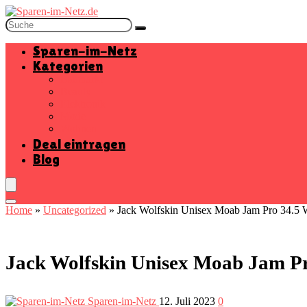
Sparen-im-Netz
Kategorien
Baumarkt
Beauty
Elektronik
Mode
Wohnen
Deal eintragen
Blog
Home
»
Uncategorized
»
Jack Wolfskin Unisex Moab Jam Pro 34.5 Wa
Jack Wolfskin Unisex Moab Jam Pro
Sparen-im-Netz
12. Juli 2023
0