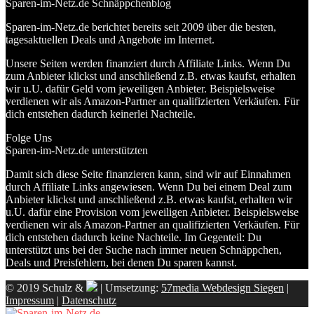
Sparen-im-Netz.de Schnäppchenblog
Sparen-im-Netz.de berichtet bereits seit 2009 über die besten,
tagesaktuellen Deals und Angebote im Internet.
Unsere Seiten werden finanziert durch Affiliate Links. Wenn Du
zum Anbieter klickst und anschließend z.B. etwas kaufst, erhalten
wir u.U. dafür Geld vom jeweiligen Anbieter. Beispielsweise
verdienen wir als Amazon-Partner an qualifizierten Verkäufen. Für
dich entstehen dadurch keinerlei Nachteile.
Folge Uns
Sparen-im-Netz.de unterstützten
Damit sich diese Seite finanzieren kann, sind wir auf Einnahmen
durch Affiliate Links angewiesen. Wenn Du bei einem Deal zum
Anbieter klickst und anschließend z.B. etwas kaufst, erhalten wir
u.U. dafür eine Provision vom jeweiligen Anbieter. Beispielsweise
verdienen wir als Amazon-Partner an qualifizierten Verkäufen. Für
dich entstehen dadurch keine Nachteile. Im Gegenteil: Du
unterstützt uns bei der Suche nach immer neuen Schnäppchen,
Deals und Preisfehlern, bei denen Du sparen kannst.
© 2019 Schulz &
| Umsetzung:
57media Webdesign Siegen
|
Impressum
|
Datenschutz