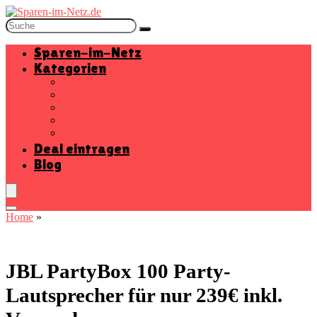
Sparen-im-Netz
Kategorien
Baumarkt
Beauty
Elektronik
Mode
Wohnen
Deal eintragen
Blog
Home
»
JBL PartyBox 100 Party-
Lautsprecher für nur 239€ inkl.