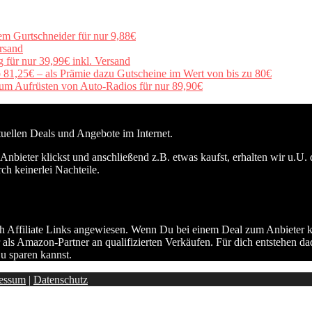
em Gurtschneider für nur 9,88€
rsand
für nur 39,99€ inkl. Versand
b 81,25€ – als Prämie dazu Gutscheine im Wert von bis zu 80€
um Aufrüsten von Auto-Radios für nur 89,90€
ktuellen Deals und Angebote im Internet.
nbieter klickst und anschließend z.B. etwas kaufst, erhalten wir u.U. 
ch keinerlei Nachteile.
h Affiliate Links angewiesen. Wenn Du bei einem Deal zum Anbieter kli
 als Amazon-Partner an qualifizierten Verkäufen. Für dich entstehen da
u sparen kannst.
essum
|
Datenschutz