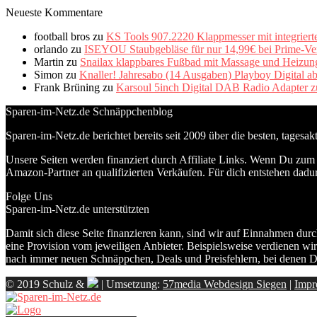
Neueste Kommentare
football bros
zu
KS Tools 907.2220 Klappmesser mit integriert
orlando
zu
ISEYOU Staubgebläse für nur 14,99€ bei Prime-Ve
Martin
zu
Snailax klappbares Fußbad mit Massage und Heizung 
Simon
zu
Knaller! Jahresabo (14 Ausgaben) Playboy Digital a
Frank Brüning
zu
Karsoul 5inch Digital DAB Radio Adapter z
Sparen-im-Netz.de Schnäppchenblog
Sparen-im-Netz.de berichtet bereits seit 2009 über die besten, tagesa
Unsere Seiten werden finanziert durch Affiliate Links. Wenn Du zum A
Amazon-Partner an qualifizierten Verkäufen. Für dich entstehen dadur
Folge Uns
Sparen-im-Netz.de unterstützten
Damit sich diese Seite finanzieren kann, sind wir auf Einnahmen durc
eine Provision vom jeweiligen Anbieter. Beispielsweise verdienen wir
nach immer neuen Schnäppchen, Deals und Preisfehlern, bei denen D
© 2019 Schulz &
| Umsetzung:
57media Webdesign Siegen
|
Impr