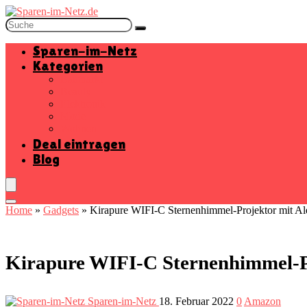
Sparen-im-Netz
Kategorien
Baumarkt
Beauty
Elektronik
Mode
Wohnen
Deal eintragen
Blog
Home
»
Gadgets
»
Kirapure ‎WIFI-C Sternenhimmel-Projektor mit Al
Kirapure ‎WIFI-C Sternenhimmel-Pr
Sparen-im-Netz
18. Februar 2022
0
Amazon