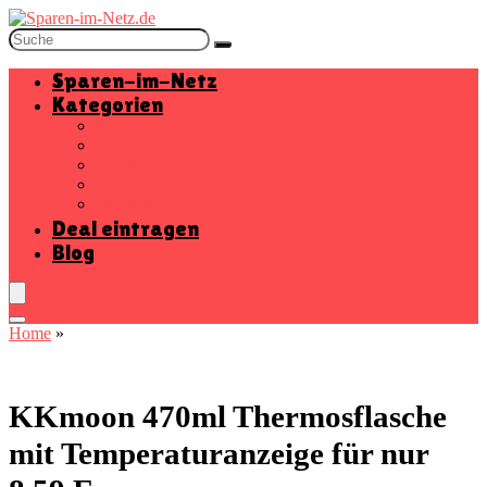
Sparen-im-Netz
Kategorien
Baumarkt
Beauty
Elektronik
Mode
Wohnen
Deal eintragen
Blog
Home
»
KKmoon 470ml Thermosflasche
mit Temperaturanzeige für nur