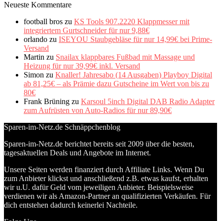
Neueste Kommentare
football bros
zu
KS Tools 907.2220 Klappmesser mit
integriertem Gurtschneider für nur 9,88€
orlando
zu
ISEYOU Staubgebläse für nur 14,99€ bei Prime-
Versand
Martin
zu
Snailax klappbares Fußbad mit Massage und
Heizung für nur 39,99€ inkl. Versand
Simon
zu
Knaller! Jahresabo (14 Ausgaben) Playboy Digital
ab 81,25€ – als Prämie dazu Gutscheine im Wert von bis zu
80€
Frank Brüning
zu
Karsoul 5inch Digital DAB Radio Adapter
zum Aufrüsten von Auto-Radios für nur 89,90€
Sparen-im-Netz.de Schnäppchenblog
Sparen-im-Netz.de berichtet bereits seit 2009 über die besten,
tagesaktuellen Deals und Angebote im Internet.
Unsere Seiten werden finanziert durch Affiliate Links. Wenn Du
zum Anbieter klickst und anschließend z.B. etwas kaufst, erhalten
wir u.U. dafür Geld vom jeweiligen Anbieter. Beispielsweise
verdienen wir als Amazon-Partner an qualifizierten Verkäufen. Für
dich entstehen dadurch keinerlei Nachteile.