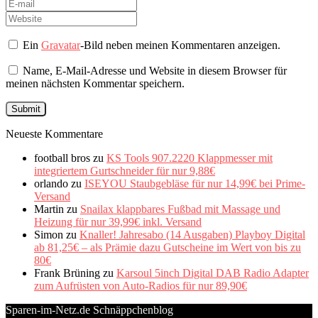
Ein
Gravatar
-Bild neben meinen Kommentaren anzeigen.
Name, E-Mail-Adresse und Website in diesem Browser für
meinen nächsten Kommentar speichern.
Neueste Kommentare
football bros
zu
KS Tools 907.2220 Klappmesser mit
integriertem Gurtschneider für nur 9,88€
orlando
zu
ISEYOU Staubgebläse für nur 14,99€ bei Prime-
Versand
Martin
zu
Snailax klappbares Fußbad mit Massage und
Heizung für nur 39,99€ inkl. Versand
Simon
zu
Knaller! Jahresabo (14 Ausgaben) Playboy Digital
ab 81,25€ – als Prämie dazu Gutscheine im Wert von bis zu
80€
Frank Brüning
zu
Karsoul 5inch Digital DAB Radio Adapter
zum Aufrüsten von Auto-Radios für nur 89,90€
Sparen-im-Netz.de Schnäppchenblog