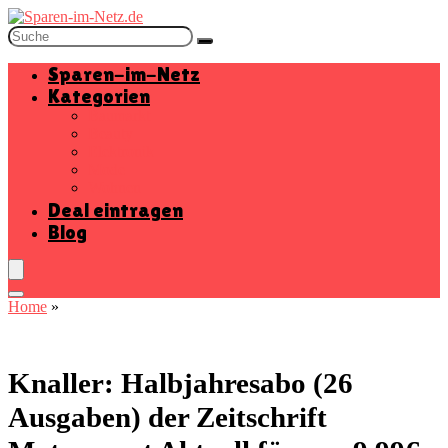
Sparen-im-Netz
Kategorien
Baumarkt
Beauty
Elektronik
Mode
Wohnen
Deal eintragen
Blog
Home
»
Knaller: Halbjahresabo (26
Ausgaben) der Zeitschrift