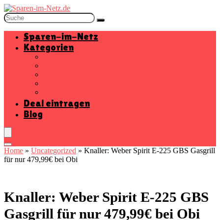
Sparen-im-Netz
Kategorien
Baumarkt
Beauty
Elektronik
Mode
Wohnen
Deal eintragen
Blog
Home
»
Uncategorized
»
Knaller: Weber Spirit E-225 GBS Gasgrill
für nur 479,99€ bei Obi
Knaller: Weber Spirit E-225 GBS
Gasgrill für nur 479,99€ bei Obi