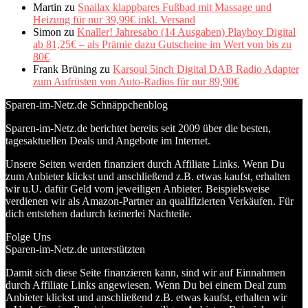
Martin
zu
Snailax klappbares Fußbad mit Massage und
Heizung für nur 39,99€ inkl. Versand
Simon
zu
Knaller! Jahresabo (14 Ausgaben) Playboy Digital
ab 81,25€ – als Prämie dazu Gutscheine im Wert von bis zu
80€
Frank Brüning
zu
Karsoul 5inch Digital DAB Radio Adapter
zum Aufrüsten von Auto-Radios für nur 89,90€
Sparen-im-Netz.de Schnäppchenblog
Sparen-im-Netz.de berichtet bereits seit 2009 über die besten,
tagesaktuellen Deals und Angebote im Internet.
Unsere Seiten werden finanziert durch Affiliate Links. Wenn Du
zum Anbieter klickst und anschließend z.B. etwas kaufst, erhalten
wir u.U. dafür Geld vom jeweiligen Anbieter. Beispielsweise
verdienen wir als Amazon-Partner an qualifizierten Verkäufen. Für
dich entstehen dadurch keinerlei Nachteile.
Folge Uns
Sparen-im-Netz.de unterstützten
Damit sich diese Seite finanzieren kann, sind wir auf Einnahmen
durch Affiliate Links angewiesen. Wenn Du bei einem Deal zum
Anbieter klickst und anschließend z.B. etwas kaufst, erhalten wir