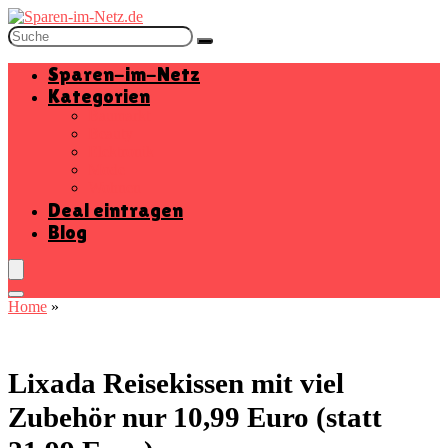
Sparen-im-Netz
Kategorien
Baumarkt
Beauty
Elektronik
Mode
Wohnen
Deal eintragen
Blog
Home
»
Lixada Reisekissen mit viel
Zubehör nur 10,99 Euro (statt