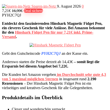
Sparen-im-Netz
9. August 2026
0
7,21€
16,99€
Deal sichern
PYH2C7QJ
Entdeckt den faszinierenden Hinshark Magnetic Fidget Pen,
ein cleveres Geschenk für viele Anlässe. Bei Amazon bekommt
ihr den
Hinshark Fidget Pen für nur 7,21€ inkl. Prime-
Versand
.
Gebt den Gutscheincode
PYH2C7QJ
an der Kasse ein.
Anderswo starten die Preise derzeit ab 14,43€
– somit liegt die
Ersparnis bei diesem Angebot bei 7,22€.
Die Kunden bei Amazon vergeben
im Durchschnitt sehr gute 4,3
von 5 maximal möglichen Sternen
in insgesamt rund
2.190
Rezensionen
– Der Hinshark Magnetic Fidget Pen ist ein
vielseitiges und kreatives Geschenk für alle Gelegenheiten.
Produktdetails im Überblick
Clever und wunderschön verpackt