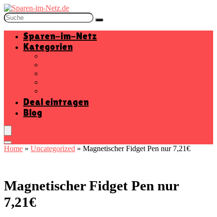
Sparen-im-Netz
Kategorien
Baumarkt
Beauty
Elektronik
Mode
Wohnen
Deal eintragen
Blog
Home
»
Uncategorized
»
Magnetischer Fidget Pen nur 7,21€
Magnetischer Fidget Pen nur
7,21€