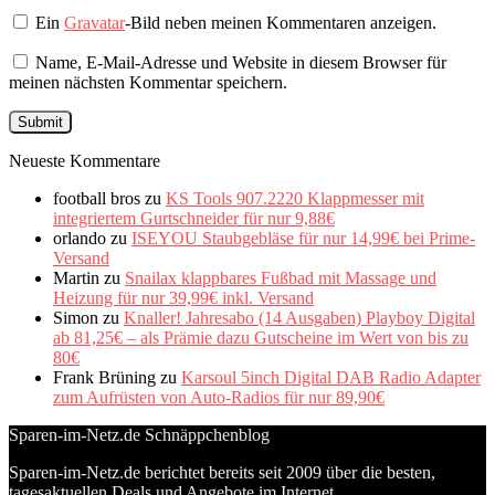
Ein
Gravatar
-Bild neben meinen Kommentaren anzeigen.
Name, E-Mail-Adresse und Website in diesem Browser für
meinen nächsten Kommentar speichern.
Neueste Kommentare
football bros
zu
KS Tools 907.2220 Klappmesser mit
integriertem Gurtschneider für nur 9,88€
orlando
zu
ISEYOU Staubgebläse für nur 14,99€ bei Prime-
Versand
Martin
zu
Snailax klappbares Fußbad mit Massage und
Heizung für nur 39,99€ inkl. Versand
Simon
zu
Knaller! Jahresabo (14 Ausgaben) Playboy Digital
ab 81,25€ – als Prämie dazu Gutscheine im Wert von bis zu
80€
Frank Brüning
zu
Karsoul 5inch Digital DAB Radio Adapter
zum Aufrüsten von Auto-Radios für nur 89,90€
Sparen-im-Netz.de Schnäppchenblog
Sparen-im-Netz.de berichtet bereits seit 2009 über die besten,
tagesaktuellen Deals und Angebote im Internet.