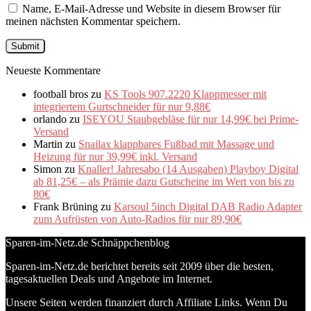
Name, E-Mail-Adresse und Website in diesem Browser für
meinen nächsten Kommentar speichern.
Neueste Kommentare
football bros
zu
KS Tools 907.2220 Klappmesser mit
integriertem Gurtschneider für nur 9,88€
orlando
zu
ISEYOU Staubgebläse für nur 14,99€ bei Prime-
Versand
Martin
zu
Snailax klappbares Fußbad mit Massage und
Heizung für nur 39,99€ inkl. Versand
Simon
zu
Knaller! Jahresabo (14 Ausgaben) Playboy Digital
ab 81,25€ – als Prämie dazu Gutscheine im Wert von bis zu
80€
Frank Brüning
zu
Karsoul 5inch Digital DAB Radio Adapter
zum Aufrüsten von Auto-Radios für nur 89,90€
Sparen-im-Netz.de Schnäppchenblog
Sparen-im-Netz.de berichtet bereits seit 2009 über die besten,
tagesaktuellen Deals und Angebote im Internet.
Unsere Seiten werden finanziert durch Affiliate Links. Wenn Du