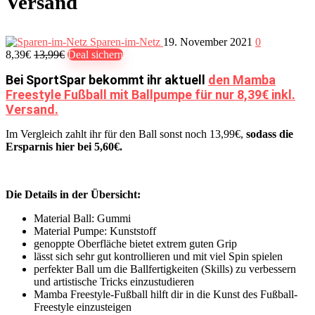
Versand
Sparen-im-Netz
19. November 2021
0
8,39€
13,99€
Deal sichern
Bei SportSpar bekommt ihr aktuell
den Mamba
Freestyle Fußball mit Ballpumpe für nur 8,39€ inkl.
Versand.
Im Vergleich zahlt ihr für den Ball sonst noch 13,99€,
sodass die
Ersparnis hier bei 5,60€.
Die Details in der Übersicht:
Material Ball: Gummi
Material Pumpe: Kunststoff
genoppte Oberfläche bietet extrem guten Grip
lässt sich sehr gut kontrollieren und mit viel Spin spielen
perfekter Ball um die Ballfertigkeiten (Skills) zu verbessern
und artistische Tricks einzustudieren
Mamba Freestyle-Fußball hilft dir in die Kunst des Fußball-
Freestyle einzusteigen