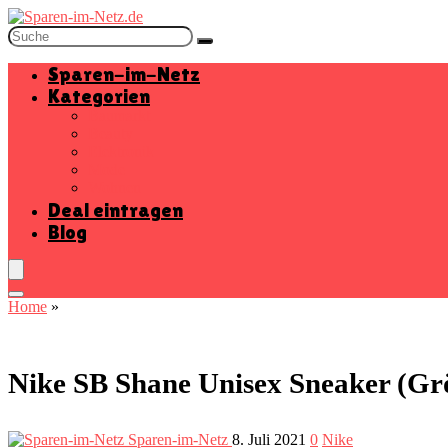
Sparen-im-Netz
Kategorien
Baumarkt
Beauty
Elektronik
Mode
Wohnen
Deal eintragen
Blog
Home
»
Nike SB Shane Unisex Sneaker (Grö
Sparen-im-Netz
8. Juli 2021
0
Nike