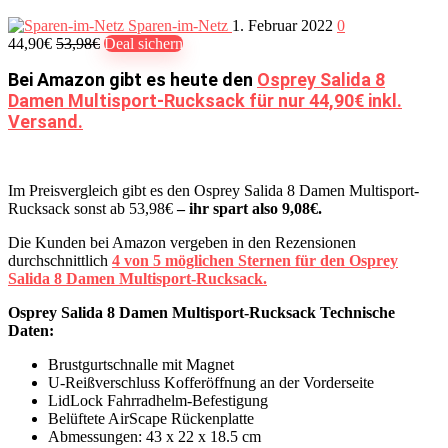
Sparen-im-Netz
1. Februar 2022
0
44,90€
53,98€
Deal sichern
Bei Amazon gibt es heute den
Osprey Salida 8
Damen Multisport-Rucksack für nur 44,90€ inkl.
Versand.
Im Preisvergleich gibt es den Osprey Salida 8 Damen Multisport-
Rucksack sonst ab 53,98€
– ihr spart also 9,08€.
Die Kunden bei Amazon vergeben in den Rezensionen
durchschnittlich
4 von 5 möglichen Sternen für den Osprey
Salida 8 Damen Multisport-Rucksack.
Osprey Salida 8 Damen Multisport-Rucksack Technische
Daten:
Brustgurtschnalle mit Magnet
U-Reißverschluss Kofferöffnung an der Vorderseite
LidLock Fahrradhelm-Befestigung
Belüftete AirScape Rückenplatte
Abmessungen: 43 x 22 x 18.5 cm