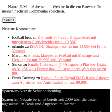
Name, E-Mail-Adresse und Website in diesem Browser für
meinen nächsten Kommentar speichern.
Neueste Kommentare
football bros
zu
KS Tools 907.2220 Klappmesser mit
integriertem Gurtschneider für nur 9,88€
orlando
zu
ISEYOU Staubgebläse für nur 14,99€ bei Prime-
Versand
Martin
zu
Snailax klappbares Fußbad mit Massage und
Heizung für nur 39,99€ inkl. Versand
Simon
zu
Knaller! Jahresabo (14 Ausgaben) Playboy Digital
ab 81,25€ – als Prämie dazu Gutscheine im Wert von bis zu
80€
Frank Brüning
zu
Karsoul 5inch Digital DAB Radio Adapter
zum Aufrüsten von Auto-Radios für nur 89,90€
Sparen-im-Netz.de Schnäppchenblog
Sparen-im-Netz.de berichtet bereits seit 2009 über die besten,
tagesaktuellen Deals und Angebote im Internet.