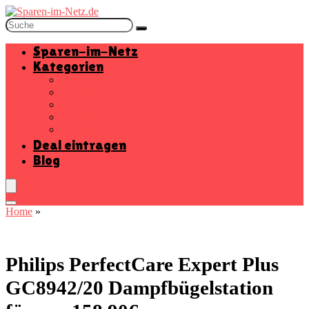
Sparen-im-Netz
Kategorien
Baumarkt
Beauty
Elektronik
Mode
Wohnen
Deal eintragen
Blog
Home
»
Philips PerfectCare Expert Plus
GC8942/20 Dampfbügelstation