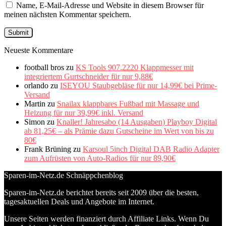
Name, E-Mail-Adresse und Website in diesem Browser für
meinen nächsten Kommentar speichern.
Neueste Kommentare
football bros
zu
KS Tools 907.2220 Klappmesser mit
integriertem Gurtschneider für nur 9,88€
orlando
zu
ISEYOU Staubgebläse für nur 14,99€ bei Prime-
Versand
Martin
zu
Snailax klappbares Fußbad mit Massage und
Heizung für nur 39,99€ inkl. Versand
Simon
zu
Knaller! Jahresabo (14 Ausgaben) Playboy Digital
ab 81,25€ – als Prämie dazu Gutscheine im Wert von bis zu
80€
Frank Brüning
zu
Karsoul 5inch Digital DAB Radio Adapter
zum Aufrüsten von Auto-Radios für nur 89,90€
Sparen-im-Netz.de Schnäppchenblog
Sparen-im-Netz.de berichtet bereits seit 2009 über die besten,
tagesaktuellen Deals und Angebote im Internet.
Unsere Seiten werden finanziert durch Affiliate Links. Wenn Du