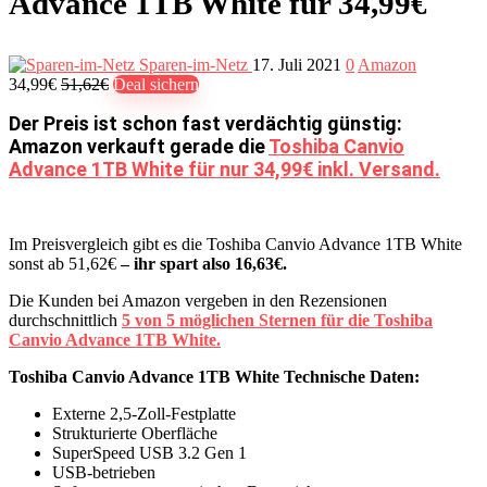
Advance 1TB White für 34,99€
Sparen-im-Netz
17. Juli 2021
0
Amazon
34,99€
51,62€
Deal sichern
Der Preis ist schon fast verdächtig günstig:
Amazon verkauft gerade die
Toshiba Canvio
Advance 1TB White für nur 34,99€ inkl. Versand.
Im Preisvergleich gibt es die Toshiba Canvio Advance 1TB White
sonst ab 51,62€
– ihr spart also 16,63€.
Die Kunden bei Amazon vergeben in den Rezensionen
durchschnittlich
5 von 5 möglichen Sternen für die Toshiba
Canvio Advance 1TB White.
Toshiba Canvio Advance 1TB White Technische Daten:
Externe 2,5-Zoll-Festplatte
Strukturierte Oberfläche
SuperSpeed USB 3.2 Gen 1
USB-betrieben