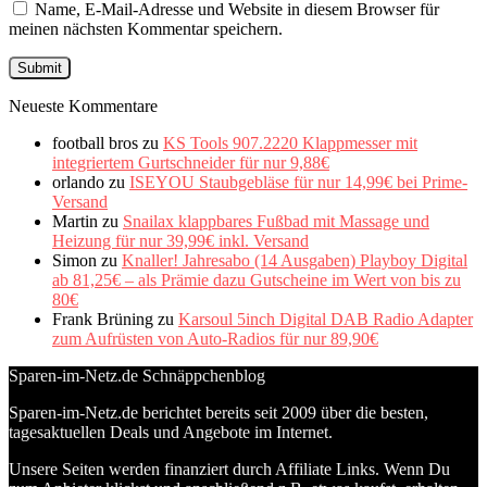
Name, E-Mail-Adresse und Website in diesem Browser für
meinen nächsten Kommentar speichern.
Neueste Kommentare
football bros
zu
KS Tools 907.2220 Klappmesser mit
integriertem Gurtschneider für nur 9,88€
orlando
zu
ISEYOU Staubgebläse für nur 14,99€ bei Prime-
Versand
Martin
zu
Snailax klappbares Fußbad mit Massage und
Heizung für nur 39,99€ inkl. Versand
Simon
zu
Knaller! Jahresabo (14 Ausgaben) Playboy Digital
ab 81,25€ – als Prämie dazu Gutscheine im Wert von bis zu
80€
Frank Brüning
zu
Karsoul 5inch Digital DAB Radio Adapter
zum Aufrüsten von Auto-Radios für nur 89,90€
Sparen-im-Netz.de Schnäppchenblog
Sparen-im-Netz.de berichtet bereits seit 2009 über die besten,
tagesaktuellen Deals und Angebote im Internet.
Unsere Seiten werden finanziert durch Affiliate Links. Wenn Du