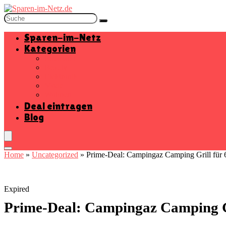
Sparen-im-Netz
Kategorien
Baumarkt
Beauty
Elektronik
Mode
Wohnen
Deal eintragen
Blog
Home
»
Uncategorized
»
Prime-Deal: Campingaz Camping Grill für 6
Expired
Prime-Deal: Campingaz Camping Gri