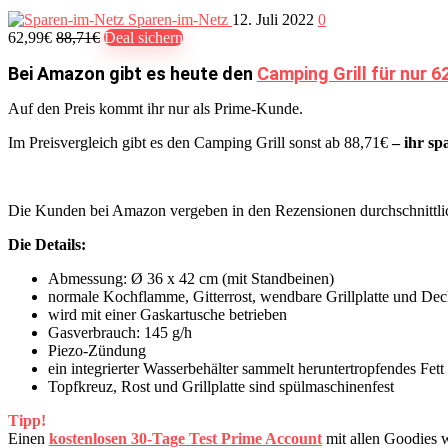
Sparen-im-Netz
12. Juli 2022
0
62,99€
88,71€
Deal sichern
Bei Amazon gibt es heute den
Camping Grill für nur 6
Auf den Preis kommt ihr nur als Prime-Kunde.
Im Preisvergleich gibt es den Camping Grill sonst ab 88,71€
– ihr spa
Die Kunden bei Amazon vergeben in den Rezensionen durchschnittl
Die Details:
Abmessung: Ø 36 x 42 cm (mit Standbeinen)
normale Kochflamme, Gitterrost, wendbare Grillplatte und Deck
wird mit einer Gaskartusche betrieben
Gasverbrauch: 145 g/h
Piezo-Zündung
ein integrierter Wasserbehälter sammelt heruntertropfendes Fett
Topfkreuz, Rost und Grillplatte sind spülmaschinenfest
Tipp!
Einen
kostenlosen 30-Tage Test Prime Account
mit allen Goodies 