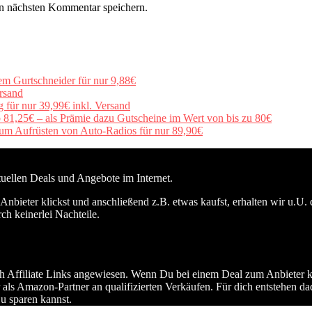
n nächsten Kommentar speichern.
em Gurtschneider für nur 9,88€
rsand
für nur 39,99€ inkl. Versand
b 81,25€ – als Prämie dazu Gutscheine im Wert von bis zu 80€
um Aufrüsten von Auto-Radios für nur 89,90€
ktuellen Deals und Angebote im Internet.
nbieter klickst und anschließend z.B. etwas kaufst, erhalten wir u.U. 
ch keinerlei Nachteile.
h Affiliate Links angewiesen. Wenn Du bei einem Deal zum Anbieter kli
 als Amazon-Partner an qualifizierten Verkäufen. Für dich entstehen da
u sparen kannst.