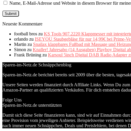
Name, E-Mail-Adresse und Website in diesem Browser für meine
Neueste Kommentare
football bros
zu
KS Tools 907.2220 Klappmesser mit integriert
orlando
zu
ISEYOU Staubgebläse für nur 14,99€ bei Prime-Ve
Martin
zu
Snailax klappbares Fußbad mit Massage und Heizung 
Simon
zu
Knaller! Jahresabo (14 Ausgaben) Playboy Digital a
Frank Brüning
zu
Karsoul 5inch Digital DAB Radio Adapter z
Sparen-im-Netz.de Schnäppchenblog
Sparen-im-Netz.de berichtet bereits seit 2009 über die besten, tagesa
Unsere Seiten werden finanziert durch Affiliate Links. Wenn Du zum A
Amazon-Partner an qualifizierten Verkäufen. Für dich entstehen dadur
Folge Uns
Sparen-im-Netz.de unterstützten
Damit sich diese Seite finanzieren kann, sind wir auf Einnahmen durc
eine Provision vom jeweiligen Anbieter. Beispielsweise verdienen wir
nach immer neuen Schnäppchen, Deals und Preisfehlern, bei denen D