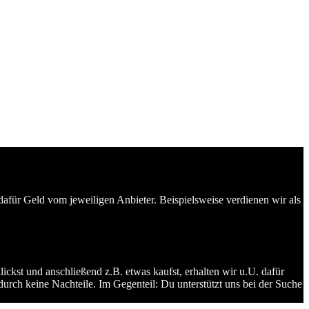
dafür Geld vom jeweiligen Anbieter. Beispielsweise verdienen wir als
ckst und anschließend z.B. etwas kaufst, erhalten wir u.U. dafür
durch keine Nachteile. Im Gegenteil: Du unterstützt uns bei der Suche