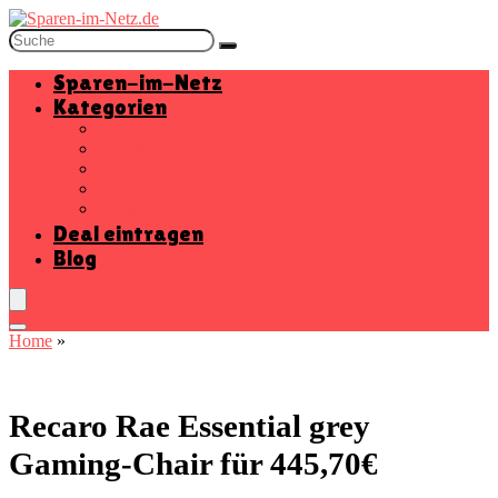
Sparen-im-Netz
Kategorien
Baumarkt
Beauty
Elektronik
Mode
Wohnen
Deal eintragen
Blog
Home
»
Recaro Rae Essential grey
Gaming-Chair für 445,70€