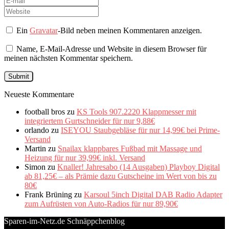
Ein
Gravatar
-Bild neben meinen Kommentaren anzeigen.
Name, E-Mail-Adresse und Website in diesem Browser für
meinen nächsten Kommentar speichern.
Neueste Kommentare
football bros
zu
KS Tools 907.2220 Klappmesser mit
integriertem Gurtschneider für nur 9,88€
orlando
zu
ISEYOU Staubgebläse für nur 14,99€ bei Prime-
Versand
Martin
zu
Snailax klappbares Fußbad mit Massage und
Heizung für nur 39,99€ inkl. Versand
Simon
zu
Knaller! Jahresabo (14 Ausgaben) Playboy Digital
ab 81,25€ – als Prämie dazu Gutscheine im Wert von bis zu
80€
Frank Brüning
zu
Karsoul 5inch Digital DAB Radio Adapter
zum Aufrüsten von Auto-Radios für nur 89,90€
Sparen-im-Netz.de Schnäppchenblog