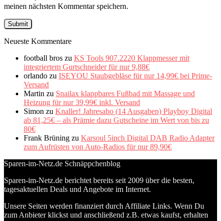
meinen nächsten Kommentar speichern.
Neueste Kommentare
football bros
zu
KS Tools 907.2220 Klappmesser mit
integriertem Gurtschneider für nur 9,88€
orlando
zu
ISEYOU Staubgebläse für nur 14,99€ bei Prime-
Versand
Martin
zu
Snailax klappbares Fußbad mit Massage und
Heizung für nur 39,99€ inkl. Versand
Simon
zu
Knaller! Jahresabo (14 Ausgaben) Playboy Digital
ab 81,25€ – als Prämie dazu Gutscheine im Wert von bis zu
80€
Frank Brüning
zu
Karsoul 5inch Digital DAB Radio Adapter
zum Aufrüsten von Auto-Radios für nur 89,90€
Sparen-im-Netz.de Schnäppchenblog
Sparen-im-Netz.de berichtet bereits seit 2009 über die besten,
tagesaktuellen Deals und Angebote im Internet.
Unsere Seiten werden finanziert durch Affiliate Links. Wenn Du
zum Anbieter klickst und anschließend z.B. etwas kaufst, erhalten