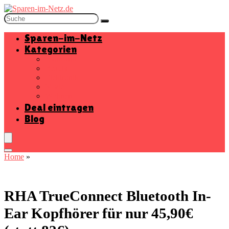
Sparen-im-Netz
Kategorien
Baumarkt
Beauty
Elektronik
Mode
Wohnen
Deal eintragen
Blog
Home
»
RHA TrueConnect Bluetooth In-
Ear Kopfhörer für nur 45,90€