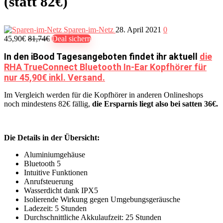
(statt 82€)
Sparen-im-Netz
28. April 2021
0
45,90€
81,74€
Deal sichern
In den iBood Tagesangeboten findet ihr aktuell
die
RHA TrueConnect Bluetooth In-Ear Kopfhörer für
nur 45,90€ inkl. Versand.
Im Vergleich werden für die Kopfhörer in anderen Onlineshops
noch mindestens 82€ fällig,
die Ersparnis liegt also bei satten 36€.
Die Details in der Übersicht:
Aluminiumgehäuse
Bluetooth 5
Intuitive Funktionen
Anrufsteuerung
Wasserdicht dank IPX5
Isolierende Wirkung gegen Umgebungsgeräusche
Ladezeit: 5 Stunden
Durchschnittliche Akkulaufzeit: 25 Stunden