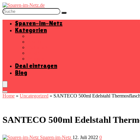
Sparen-im-Netz
Kategorien
Baumarkt
Beauty
Elektronik
Mode
Wohnen
Deal eintragen
Blog
Home
»
Uncategorized
»
SANTECO 500ml Edelstahl Thermosflasche 
SANTECO 500ml Edelstahl Thermosf
Sparen-im-Netz
12. Juli 2022
0